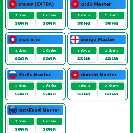
ฮานอย (EXTRA)
ดานัง Master
3 ตัวบน
2 ตัวล่าง
3 ตัวบน
2 ตัวล่าง
รอผล
รอผล
รอผล
รอผล
ลาวกาชาด
อังกฤษ Master
3 ตัวบน
2 ตัวล่าง
3 ตัวบน
2 ตัวล่าง
รอผล
รอผล
รอผล
รอผล
รัสเซีย Master
ปอยเปต Master
3 ตัวบน
2 ตัวล่าง
3 ตัวบน
2 ตัวล่าง
รอผล
รอผล
รอผล
รอผล
ดาวน์โจนส์ Master
3 ตัวบน
2 ตัวล่าง
รอผล
รอผล