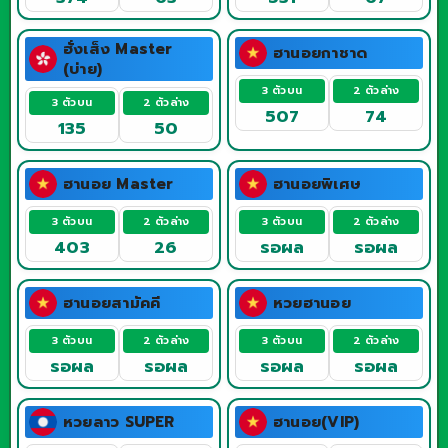
ฮั่งเส็ง Master
ฮานอยกาชาด
(บ่าย)
3 ตัวบน
2 ตัวล่าง
3 ตัวบน
2 ตัวล่าง
507
74
135
50
ฮานอย Master
ฮานอยพิเศษ
3 ตัวบน
2 ตัวล่าง
3 ตัวบน
2 ตัวล่าง
403
26
รอผล
รอผล
ฮานอยสามัคคี
หวยฮานอย
3 ตัวบน
2 ตัวล่าง
3 ตัวบน
2 ตัวล่าง
รอผล
รอผล
รอผล
รอผล
หวยลาว SUPER
ฮานอย(VIP)