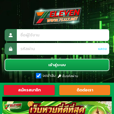
แสดง
เข้าสู่ระบบ
จดจำฉัน
ลืมรหัสผ่าน
สมัครสมาชิก
ติดต่อเรา